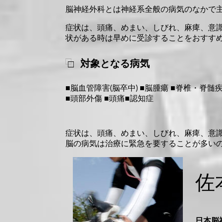
脳神経外科とは神経系全般の病気のなかで
症状は、頭痛、めまい、しびれ、麻痺、意
状がある時は早めに受診することをおすす
対象となる病気
■脳血管障害(脳卒中) ■脳腫瘍 ■脊椎・脊髄
■頭部外傷 ■頭痛■認知症
症状は、頭痛、めまい、しびれ、麻痺、意
脳の病気は治療に緊急を要することが多い
佐
日本脳