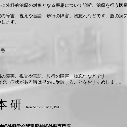
主に外科的治療の対象となる疾患について診断、治療を行う医
識の障害、視覚や言語、歩行の障害、物忘れなどです。脳の病
めします。
疾患
識の障害、視覚や言語、歩行の障害、物忘れなどです。
ので、症状がある時は早めに受診することをおすすめします。
本 研
Ken Samoto, MD, PhD
神経外科学会認定脳神経外科専門医